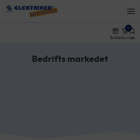
0
Butikk
Kurv
Søk
Bedrifts markedet