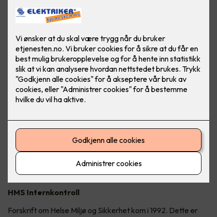
Nødstrøm/UPS
Risikovurdering er et av forholdene som skal vurderes ihht
Internkontrollforskriften.
Har din virksomhet vurdert konsekvensene ved nettbortfall?
Hva vil stoppe opp av maskineri?
Hvilke konsekvenser vil det få, spesielt dersom det blir
langvarig (flere timer eller dager)?
Nettleie strømsparing ENØK
Mange bedrifter har et stort sparepotensial på
strømkostnader. I denne sammenheng nevnes
ventilasjonsanlegg og avtrekksvifter som mulige
"strømtyver" i tillegg til varmekabler og andre belastninger
uten spesiell styring.
HMS Internkontroll
Forskrift om Helse Miljø og Sikkerhet kom i 1992. Dette er