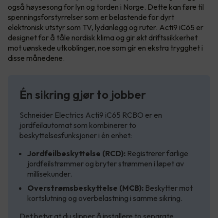
også høysesong for lyn og torden i Norge. Dette kan føre til
spenningsforstyrrelser som er belastende for dyrt
elektronisk utstyr som TV, lydanlegg og ruter. Acti9 iC65 er
designet for å tåle nordisk klima og gir økt driftssikkerhet
mot uønskede utkoblinger, noe som gir en ekstra trygghet i
disse månedene.
Én sikring gjør to jobber
Schneider Electrics Acti9 iC65 RCBO er en
jordfeilautomat som kombinerer to
beskyttelsesfunksjoner i én enhet:
Jordfeilbeskyttelse (RCD):
Registrerer farlige
jordfeilstrømmer og bryter strømmen i løpet av
millisekunder.
Overstrømsbeskyttelse (MCB):
Beskytter mot
kortslutning og overbelastning i samme sikring.
Det betyr at du slipper å installere to separate