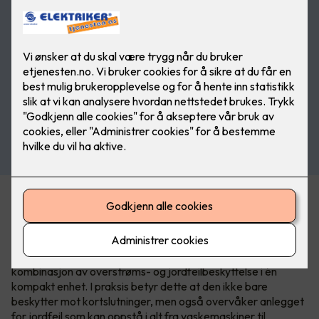
Acti9 iC65 - jordfeilautomaten med
to funksjoner.
Acti9 iC65 RCBO er ikke bare en sikring det er en
kombinasjon av overstrøms- og jordfeilbeskyttelse i én
kompakt enhet. I praksis betyr dette at den ikke bare
beskytter mot kortslutninger, men også overvåker anlegget
for jordfeil som kan oppstå i alt fra vaskemaskiner til