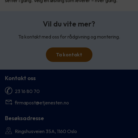
setter i gang. Velg en løsning som leverer – hver gang.
Vil du vite mer?
Ta kontakt med oss for rådgivning og montering.
Ta kontakt
Kontakt oss
23 16 80 70
firmapost@etjenesten.no
Besøksadresse
Ringshusveien 35A, 1160 Oslo