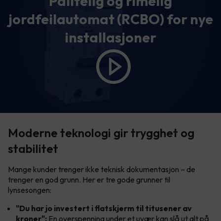
Pålitelig og rimelig
jordfeilautomat (RCBO) for nye
installasjoner
Moderne teknologi gir trygghet og
stabilitet
Mange kunder trenger ikke teknisk dokumentasjon – de
trenger en god grunn. Her er tre gode grunner til
lynsesongen:
"Du har jo investert i flatskjerm til titusener av
kroner":
En overspenning under et uvær kan slå ut alt på