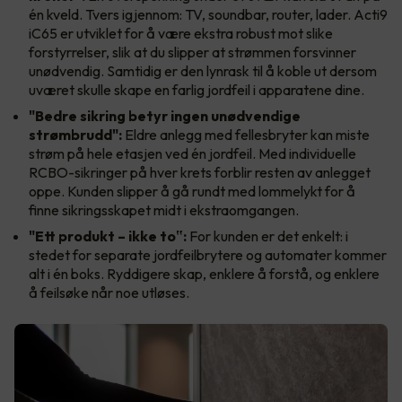
én kveld. Tvers igjennom: TV, soundbar, router, lader. Acti9
iC65 er utviklet for å være ekstra robust mot slike
forstyrrelser, slik at du slipper at strømmen forsvinner
unødvendig. Samtidig er den lynrask til å koble ut dersom
uværet skulle skape en farlig jordfeil i apparatene dine.
"Bedre sikring betyr ingen unødvendige
strømbrudd":
Eldre anlegg med fellesbryter kan miste
strøm på hele etasjen ved én jordfeil. Med individuelle
RCBO-sikringer på hver krets forblir resten av anlegget
oppe. Kunden slipper å gå rundt med lommelykt for å
finne sikringsskapet midt i ekstraomgangen.
"Ett produkt – ikke to‟:
For kunden er det enkelt: i
stedet for separate jordfeilbrytere og automater kommer
alt i én boks. Ryddigere skap, enklere å forstå, og enklere
å feilsøke når noe utløses.