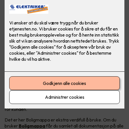
Mange håndverkere kan ha en tendens til å ville bruke så lite
tid på dokumentasjon som mulig, spesielt på små prosjekter
- men å ha papirene i orden gir verdi for både bedriften og
for kunden.
Det er her Boligmappa er ekstra verdifull å bruke. Om du
bruker
Boligmappa
får du samlet all dokumentasjon på alle