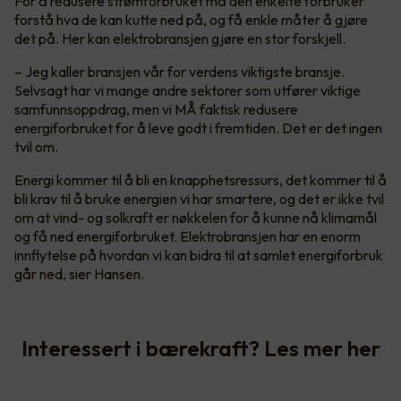
For å redusere strømforbruket må den enkelte forbruker
forstå hva de kan kutte ned på, og få enkle måter å gjøre
det på. Her kan elektrobransjen gjøre en stor forskjell.
– Jeg kaller bransjen vår for verdens viktigste bransje.
Selvsagt har vi mange andre sektorer som utfører viktige
samfunnsoppdrag, men vi MÅ faktisk redusere
energiforbruket for å leve godt i fremtiden. Det er det ingen
tvil om.
Energi kommer til å bli en knapphetsressurs, det kommer til å
bli krav til å bruke energien vi har smartere, og det er ikke tvil
om at vind- og solkraft er nøkkelen for å kunne nå klimamål
og få ned energiforbruket. Elektrobransjen har en enorm
innflytelse på hvordan vi kan bidra til at samlet energiforbruk
går ned, sier Hansen.
Interessert i bærekraft? Les mer her