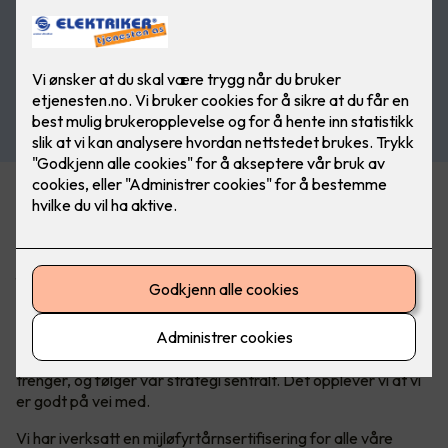
Bærekraft er blitt en del av den nye hverdagen, og det er
mye nytt for mange. Alle vet hvor viktig det er, men det er
ikke så lett å komme i gang – det er et avansert felt, som
øker i kompleksitet. Nettopp derfor er det viktig å jobbe
fokusert og målrettet for å oppnå bærekraftsmålene. Det
har Elkonor tatt på største alvor.
– For mange er dette en helt ny hverdag. For å lykkes er det
viktig å sikre at alle våre medlemmer får informasjonen de
trenger, og følger vår strategi sentralt. Det opplever vi at vi
er godt på vei med.
Vi har iverksatt en mijløfyrtårnsertifisering for alle våre