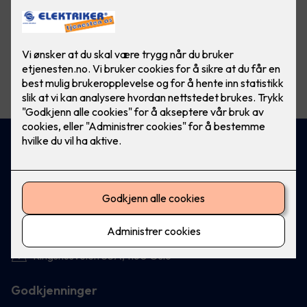
Vis flere
filtre
Kontakt oss
23 16 80 70
firmapost@etjenesten.no
Besøksadresse
Ringshusveien 35A, 1160 Oslo
Godkjenninger