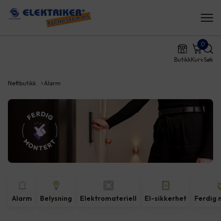
0
Butikk
Kurv
Søk
Nettbutikk
Alarm
Alarm
Belysning
Elektromateriell
El-sikkerhet
Ferdig 