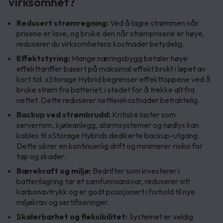
virksomhet?
Redusert strømregning:
Ved å lagre strømmen når
prisene er lave, og bruke den når strømprisene er høye,
reduserer du virksomhetens kostnader betydelig.
Effektstyring:
Mange næringsbygg betaler høye
effekttariffer basert på maksimal effekt brukt i løpet av
kort tid. xStorage Hybrid begrenser effekttoppene ved å
bruke strøm fra batteriet, i stedet for å trekke alt fra
nettet. Dette reduserer nettleiekostnader betraktelig.
Backup ved strømbrudd:
Kritiske laster som
serverrom, kjøleanlegg, alarmsystemer og nødlys kan
kobles til xStorage Hybrids dedikerte backup-utgang.
Dette sikrer en kontinuerlig drift og minimerer risiko for
tap og skader.
Bærekraft og miljø:
Bedrifter som investerer i
batterilagring tar et samfunnsansvar, reduserer sitt
karbonavtrykk og er godt posisjonert i forhold til nye
miljøkrav og sertifiseringer.
Skalerbarhet og fleksibilitet:
Systemet er veldig