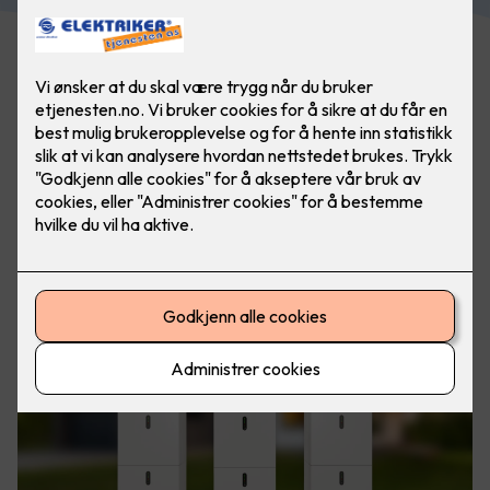
For mange bedrifter og eiendomsselskaper er
energikostnader en betydelig del av budsjettet. Samtidig
øker krav til bærekraft og energistyring i både offentlige og
private bygg.
Med et godt og avansert energilagringssystem kan du
optimalisere byggets energibruk, sikre driftssikkerhet og få
store økonomiske fordeler.