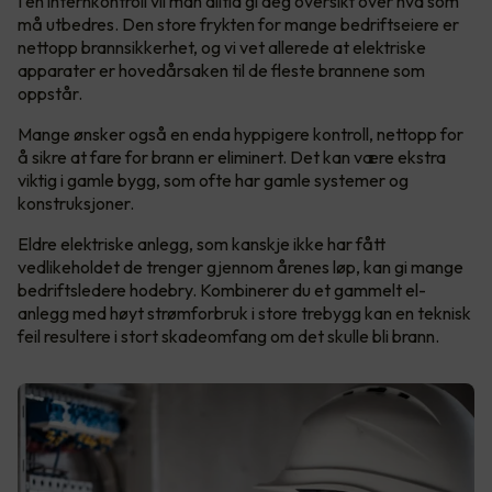
I en internkontroll vil man alltid gi deg oversikt over hva som
må utbedres. Den store frykten for mange bedriftseiere er
nettopp brannsikkerhet, og vi vet allerede at elektriske
apparater er hovedårsaken til de fleste brannene som
oppstår.
Mange ønsker også en enda hyppigere kontroll, nettopp for
å sikre at fare for brann er eliminert. Det kan være ekstra
viktig i gamle bygg, som ofte har gamle systemer og
konstruksjoner.
Eldre elektriske anlegg, som kanskje ikke har fått
vedlikeholdet de trenger gjennom årenes løp, kan gi mange
bedriftsledere hodebry. Kombinerer du et gammelt el-
anlegg med høyt strømforbruk i store trebygg kan en teknisk
feil resultere i stort skadeomfang om det skulle bli brann.