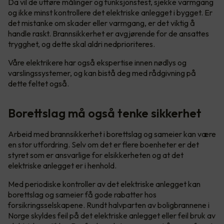
Da vil de utføre målinger og funksjonstest, sjekke varmgang
og ikke minst kontrollere det elektriske anlegget i bygget. Er
det mistanke om skader eller varmgang, er det viktig å
handle raskt. Brannsikkerhet er avgjørende for de ansattes
trygghet, og dette skal aldri nedprioriteres.
Våre elektrikere har også ekspertise innen nødlys og
varslingssystemer, og kan bistå deg med rådgivning på
dette feltet også.
Borettslag må også tenke sikkerhet
Arbeid med brannsikkerhet i borettslag og sameier kan være
en stor utfordring. Selv om det er flere boenheter er det
styret som er ansvarlige for elsikkerheten og at det
elektriske anlegget er i henhold.
Med periodiske kontroller av det elektriske anlegget kan
borettslag og sameier få gode rabatter hos
forsikringsselskapene. Rundt halvparten av boligbrannene i
Norge skyldes feil på det elektriske anlegget eller feil bruk av