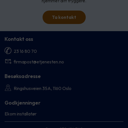
hjemmet ditt tryggere.
Ta kontakt
Kontakt oss
23 16 80 70
firmapost@etjenesten.no
Besøksadresse
Ringshusveien 35A, 1160 Oslo
Godkjenninger
Ekom installatør