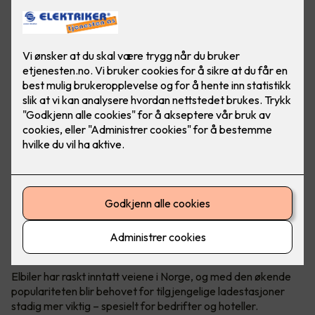
Elbil er fremtiden. Gjør hverdagen til ansatte og gjester
enklere ved å installere ladeanlegg på arbeidsplassen.
Foto: Marthe Thu (Zaptec)
Utskifting til elbiler
Elbiler har raskt inntatt veiene i Norge, og med den økende
populariteten blir behovet for tilgjengelige ladestasjoner
stadig mer viktig – spesielt for bedrifter og hoteller.