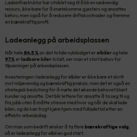
Ladeinfrastruktur har utviklet seg til å bli en nødvendig
ressurs, ikke bare for å imøtekomme gjesters og ansattes
behov, men også for å redusere driftskostnader og fremme
en bærekraftig profil.
Ladeanlegg på arbeidsplassen
Når hele
84,5 %
av det totale nybilsalget er
elbiler
og hele
97%
er
ladbare biler
totalt, ser man et stort behov for
tilpasninger på arbeidsplassen.
Investeringen i ladeanlegg for elbiler er ikke bare et skritt
mot miljøvennlig og bærekraftig praksis, men det er også en
strategisk beslutning for å møte det økende behovet blant
kunder og ansatte. Det blir lettere for ansatte å ta seg til og
fra jobb uten å måtte stresse med hvor og når de skal lade
bilen, og de kan trygt kjøre hjem med fulladet bil etter en
effektiv arbeidsdag.
Om man som bedrift ønsker å ta flere
bærekraftige valg
,
så er ladeanlegg for elbil en god start.