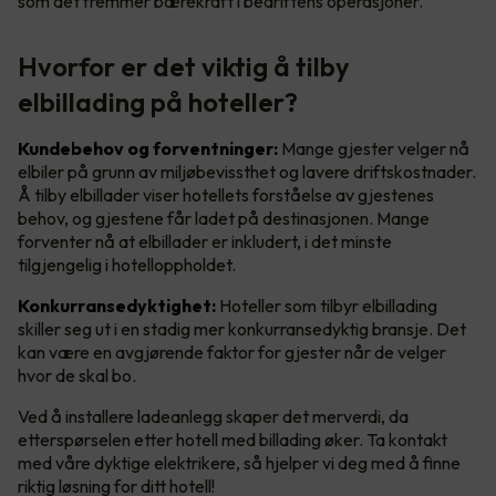
som det fremmer bærekraft i bedriftens operasjoner.
Hvorfor er det viktig å tilby
elbillading på hoteller?
Kundebehov og forventninger:
Mange gjester velger nå
elbiler på grunn av miljøbevissthet og lavere driftskostnader.
Å tilby elbillader viser hotellets forståelse av gjestenes
behov, og gjestene får ladet på destinasjonen. Mange
forventer nå at elbillader er inkludert, i det minste
tilgjengelig i hotelloppholdet.
Konkurransedyktighet:
Hoteller som tilbyr elbillading
skiller seg ut i en stadig mer konkurransedyktig bransje. Det
kan være en avgjørende faktor for gjester når de velger
hvor de skal bo.
Ved å installere ladeanlegg skaper det merverdi, da
etterspørselen etter hotell med billading øker. Ta kontakt
med våre dyktige elektrikere, så hjelper vi deg med å finne
riktig løsning for ditt hotell!