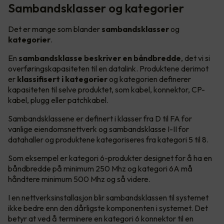
Sambandsklasser og kategorier
Det er mange som blander
sambandsklasser
og
kategorier
.
En
sambandsklasse beskriver en båndbredde
, det vi si
overføringskapasiteten til en datalink. Produktene derimot
er
klassifisert i kategorier
og kategorien definerer
kapasiteten til selve produktet, som kabel, konnektor, CP-
kabel, plugg eller patchkabel.
Sambandsklassene er definert i klasser fra D til FA for
vanlige eiendomsnettverk og sambandsklasse I-II for
datahaller og produktene kategoriseres fra kategori 5 til 8.
Som eksempel er kategori 6-produkter designet for å ha en
båndbredde på minimum 250 Mhz og kategori 6A må
håndtere minimum 500 Mhz og så videre.
I en nettverksinstallasjon blir sambandsklassen til systemet
ikke bedre enn den dårligste komponenten i systemet. Det
betyr at ved å terminere en kategori 6 konnektor til en