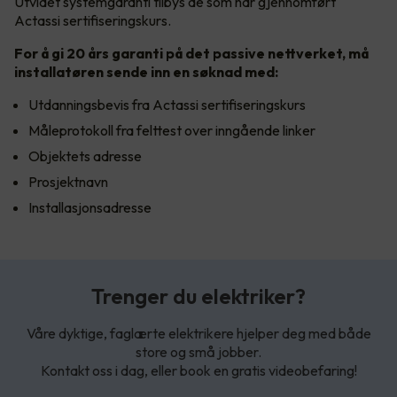
Utvidet systemgaranti tilbys de som har gjennomført
Actassi sertifiseringskurs.
For å gi 20 års garanti på det passive nettverket, må
installatøren sende inn en søknad med:
Utdanningsbevis fra Actassi sertifiseringskurs
Måleprotokoll fra felttest over inngående linker
Objektets adresse
Prosjektnavn
Installasjonsadresse
Trenger du elektriker?
Våre dyktige, faglærte elektrikere hjelper deg med både
store og små jobber.
Kontakt oss i dag, eller book en gratis videobefaring!