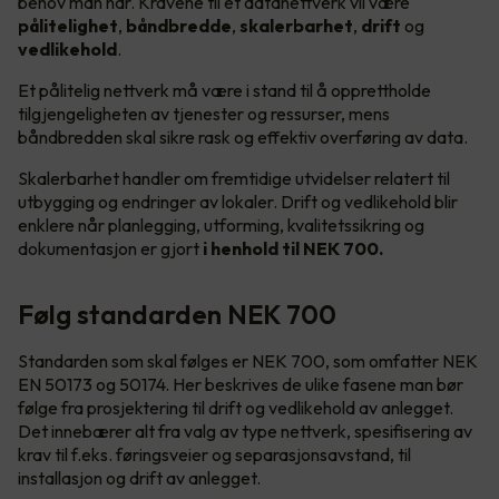
behov man har. Kravene til et datanettverk vil være
pålitelighet
,
båndbredde
,
skalerbarhet
,
drift
og
vedlikehold
.
Et pålitelig nettverk må være i stand til å opprettholde
tilgjengeligheten av tjenester og ressurser, mens
båndbredden skal sikre rask og effektiv overføring av data.
Skalerbarhet handler om fremtidige utvidelser relatert til
utbygging og endringer av lokaler. Drift og vedlikehold blir
enklere når planlegging, utforming, kvalitetssikring og
dokumentasjon er gjort
i henhold til NEK 700.
Følg standarden NEK 700
Standarden som skal følges er NEK 700, som omfatter NEK
EN 50173 og 50174. Her beskrives de ulike fasene man bør
følge fra prosjektering til drift og vedlikehold av anlegget.
Det innebærer alt fra valg av type nettverk, spesifisering av
krav til f.eks. føringsveier og separasjonsavstand, til
installasjon og drift av anlegget.