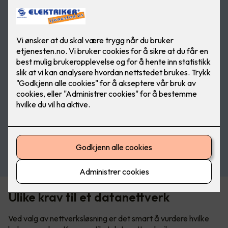
Se produkter fra Schneider
Ulike krav til et datanettverk
Ved valg av nettverksløsning er det smart å vurdere hvilke