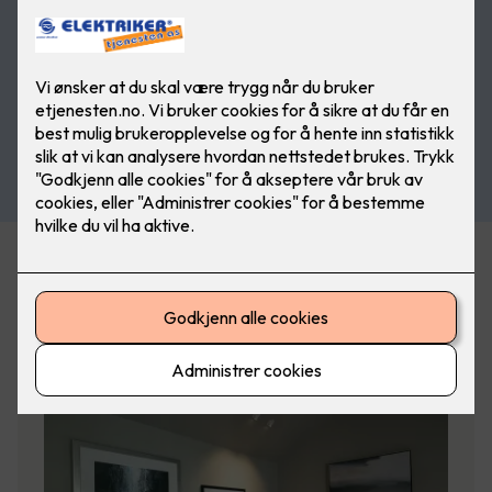
Filtrer på emneknagg
(valgfritt)