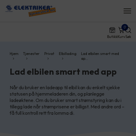
0
Butikk
Kurv
Søk
Hjem
Tjenester
Privat
Elbillading
Lad elbilen smart med
ap…
Lad elbilen smart med app
Når du bruker en ladeapp til elbil kan du enkelt sjekke
statusen på hjemmeladeren din, og planlegge
ladeøktene. Om du bruker smart strømstyring kan du i
tillegg lade når strømprisene er billigst. Med andre ord –
få full kontroll rett fra lomma di.