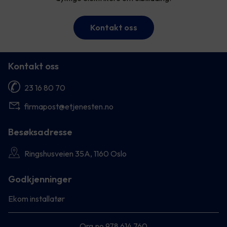
Kontakt oss
Kontakt oss
23 16 80 70
firmapost@etjenesten.no
Besøksadresse
Ringshusveien 35A, 1160 Oslo
Godkjenninger
Ekom installatør
Org.no 978 614 760