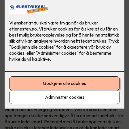
Hvis du lader elbilen når strømmen er billigst kan du spare
mye penger. Om elbilen din støtter det kan du lade smart
ved kun å bruke en app.
Smart elbillading - hele døgnet
I dag finnes det mange ladeløsninger som Tibber,
Gudbrandsdal Energi og Wattever. Ved å koble bilen til en
app trenger du ikke nødvendigvis å ha en smart ladeboks for
å kunne lade smart. En fordel med å bruke app er at du kan
bruke din eksisterende ladeløsning og at du kan lade smart