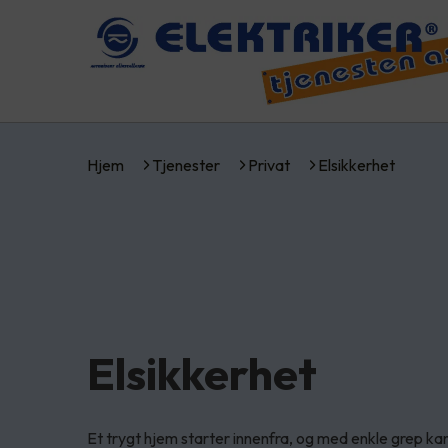
Hjem
Tjenester
Privat
Elsikkerhet
Elsikkerhet
Et trygt hjem starter innenfra, og med enkle grep kan 