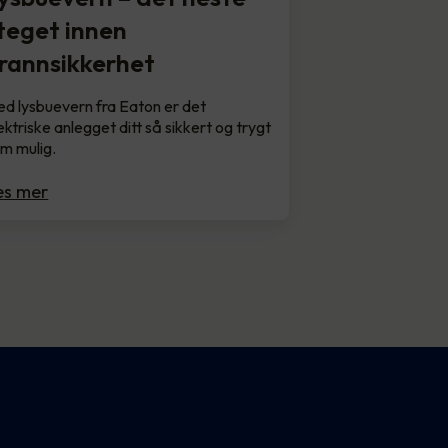
teget innen
rannsikkerhet
d lysbuevern fra Eaton er det
ektriske anlegget ditt så sikkert og trygt
m mulig.
es mer