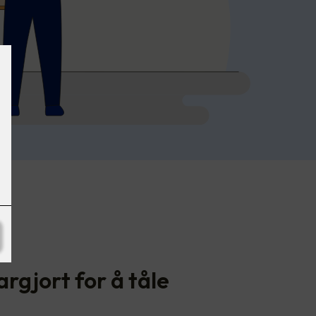
n
largjort for å tåle