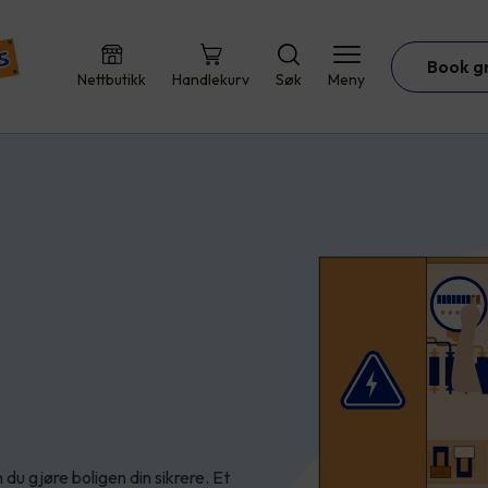
Book g
Nettbutikk
Handlekurv
Søk
Meny
du gjøre boligen din sikrere. Et