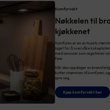
Komfyrvakt
Nøkkelen til br
kjøkkenet
Komfyren er en av husets størst
laget for å overvåke kokeplatene
med sensorer som registrerer uno
fare.
Når den oppdager en brannfarlig
kutter strømmen til komfyren, og
spre seg.
Kjøp komfyrvakt her