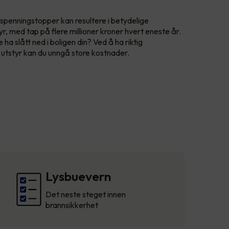
 spenningstopper kan resultere i betydelige
yr, med tap på flere millioner kroner hvert eneste år.
e ha slått ned i boligen din? Ved å ha riktig
k utstyr kan du unngå store kostnader.
Lysbuevern
Det neste steget innen
brannsikkerhet