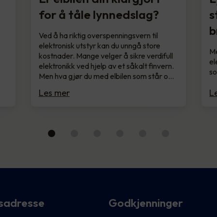
for å tåle lynnedslag?
s
b
Ved å ha riktig overspenningsvern til
elektronisk utstyr kan du unngå store
Me
kostnader. Mange velger å sikre verdifull
el
elektronikk ved hjelp av et såkalt finvern.
so
Men hva gjør du med elbilen som står o…
Les mer
L
sadresse
Godkjenninger