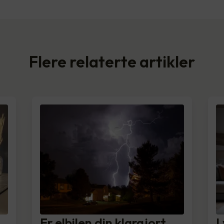
Flere relaterte artikler
Er elbilen din klargjort
L