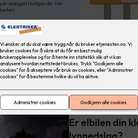
g el-anlegget i boligen din. Her
kkerhet.
Velg riktig overspenningsver
Er elbilen din k
lynnedslag?