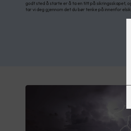
godt sted å starte er å ta en titt på sikringsskapet, o
tar vi deg gjennom det du bør tenke på innenfor elsi