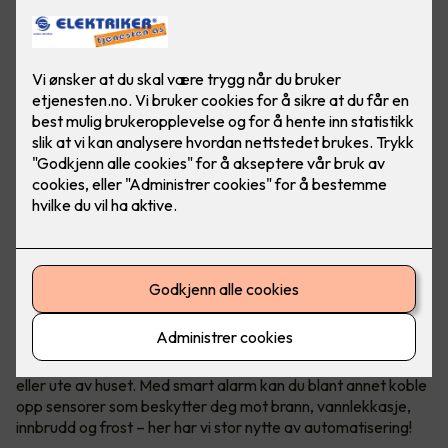
Sikkerhet med smart alarm
Smarthus gir deg trygghet hele døgnet, når du er hjemme
eller ute av huset. Med smart alarm kan du blant annet koble
opp sensorer som beskytter deg mot brann, vannlekkasje,
innbrudd og frost – her har vi stor nytte av automatisering!