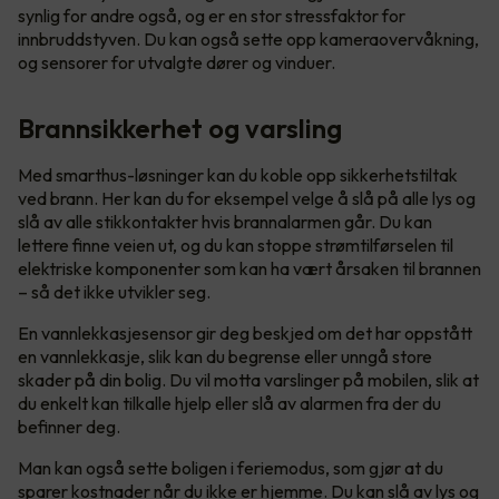
synlig for andre også, og er en stor stressfaktor for
innbruddstyven. Du kan også sette opp kameraovervåkning,
og sensorer for utvalgte dører og vinduer.
Brannsikkerhet og varsling
Med smarthus-løsninger kan du koble opp sikkerhetstiltak
ved brann. Her kan du for eksempel velge å slå på alle lys og
slå av alle stikkontakter hvis brannalarmen går. Du kan
lettere finne veien ut, og du kan stoppe strømtilførselen til
elektriske komponenter som kan ha vært årsaken til brannen
– så det ikke utvikler seg.
En vannlekkasjesensor gir deg beskjed om det har oppstått
en vannlekkasje, slik kan du begrense eller unngå store
skader på din bolig. Du vil motta varslinger på mobilen, slik at
du enkelt kan tilkalle hjelp eller slå av alarmen fra der du
befinner deg.
Man kan også sette boligen i feriemodus, som gjør at du
sparer kostnader når du ikke er hjemme. Du kan slå av lys og