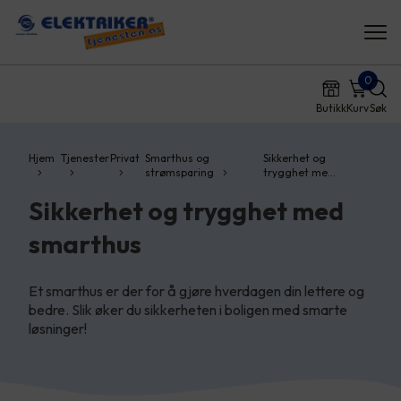
0
Butikk
Kurv
Søk
Hjem
Tjenester
Privat
Smarthus og
Sikkerhet og
strømsparing
trygghet me…
Sikkerhet og trygghet med
smarthus
Et smarthus er der for å gjøre hverdagen din lettere og
bedre. Slik øker du sikkerheten i boligen med smarte
løsninger!