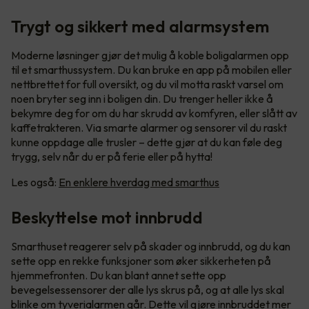
Trygt og sikkert med alarmsystem
Moderne løsninger gjør det mulig å koble boligalarmen opp
til et smarthussystem. Du kan bruke en app på mobilen eller
nettbrettet for full oversikt, og du vil motta raskt varsel om
noen bryter seg inn i boligen din. Du trenger heller ikke å
bekymre deg for om du har skrudd av komfyren, eller slått av
kaffetrakteren. Via smarte alarmer og sensorer vil du raskt
kunne oppdage alle trusler – dette gjør at du kan føle deg
trygg, selv når du er på ferie eller på hytta!
Les også:
En enklere hverdag med smarthus
Beskyttelse mot innbrudd
Smarthuset reagerer selv på skader og innbrudd, og du kan
sette opp en rekke funksjoner som øker sikkerheten på
hjemmefronten. Du kan blant annet sette opp
bevegelsessensorer der alle lys skrus på, og at alle lys skal
blinke om tyverialarmen går. Dette vil gjøre innbruddet mer