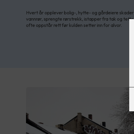
Hvert år opplever bolig-, hytte- og gårdeiere skader
vannrør, sprengte rørstrekk, istapper fra tak og tet
ofte oppstår rett før kulden setter inn for alvor.