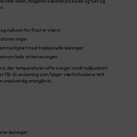
e hele tiden, reagerer kabelen på kulde og fukt og
v.
og risikoen for frost er størst
aturen stiger
sammenlignet med tradisjonelle løsninger
g gjennom hele vintersesongen
lima, der temperaturen ofte svinger rundt nullpunktet.
 får du en løsning som følger værforholdene tett
uten unødvendig energibruk.
erer løsninger