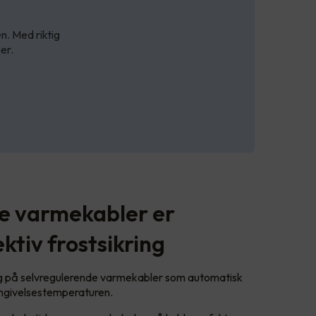
en. Med riktig
er.
e varmekabler er
ektiv frostsikring
eg på selvregulerende varmekabler som automatisk
omgivelsestemperaturen.