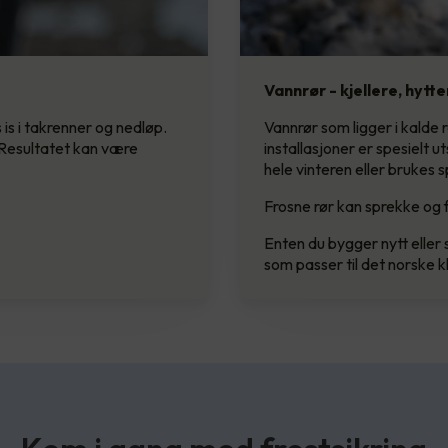
Vannrør - kjellere, hytt
is i takrenner og nedløp.
Vannrør som ligger i kalde 
. Resultatet kan være
installasjoner er spesielt u
hele vinteren eller brukes s
Frosne rør kan sprekke og 
Enten du bygger nytt eller 
som passer til det norske k