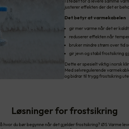
I stedet for å levere samme varm
justerer effekten der det er beho
Det betyr at varmekabelen
gir mer varme når det er kaldt 
reduserer effekten når temper
bruker mindre strøm over tid 
gir jevn og stabil frostsikrin
Dette er spesielt viktig i norsk k
Med selvregulerende varmekabler
og bidrar til trygg frostsikring 
Løsninger for frostsikring
på hvor du bør begynne når det gjelder frostsikring? ØS Varme lev