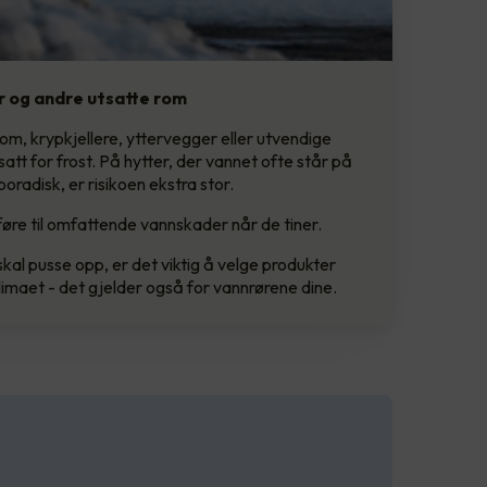
er og andre utsatte rom
rom, krypkjellere, yttervegger eller utvendige
tsatt for frost. På hytter, der vannet ofte står på
poradisk, er risikoen ekstra stor.
føre til omfattende vannskader når de tiner.
skal pusse opp, er det viktig å velge produkter
limaet - det gjelder også for vannrørene dine.