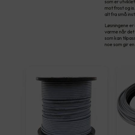
som er utviklet
mot frost og i
alt fra små inst
Løsningene er 
varme når det 
som kan tilpas
noe som gir en