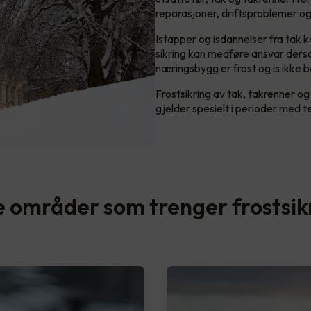
reparasjoner, driftsproblemer og 
Istapper og isdannelser fra tak 
sikring kan medføre ansvar derso
næringsbygg er frost og is ikke 
Frostsikring av tak, takrenner og
gjelder spesielt i perioder med 
e områder som trenger frostsik