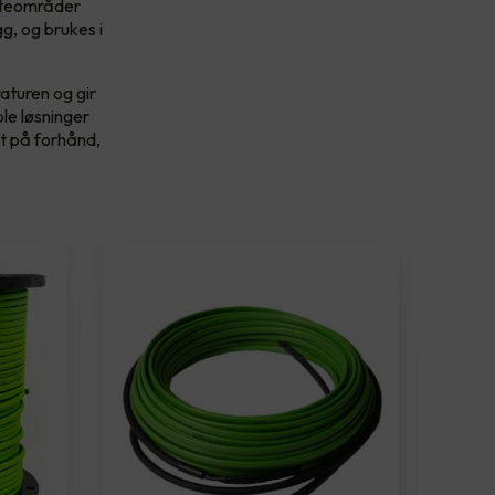
g uteområder
g, og brukes i
aturen og gir
le løsninger
rt på forhånd,