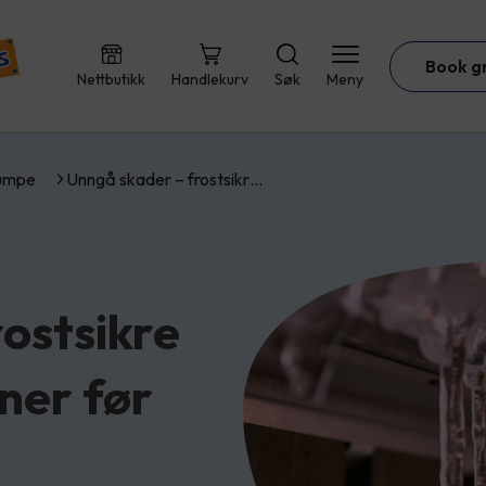
Book g
Nettbutikk
Handlekurv
Søk
Meny
umpe
Unngå skader – frostsikr…
ostsikre
nner før