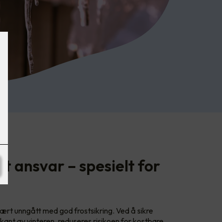
et ansvar – spesielt for
rt unngått med god frostsikring. Ved å sikre
orkant av vinteren, reduseres risikoen for kostbare