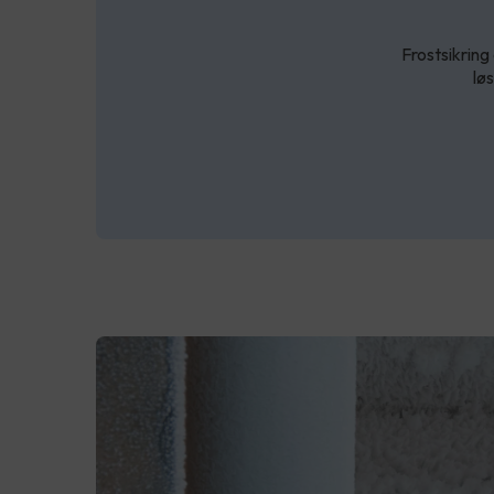
Frostsikring 
lø