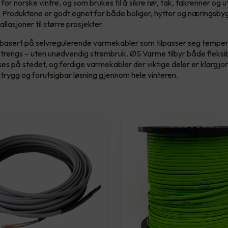
 for norske vintre, og som brukes til å sikre rør, tak, takrenner o
s. Produktene er godt egnet for både boliger, hytter og næringsbyg
allasjoner til større prosjekter.
basert på selvregulerende varmekabler som tilpasser seg temper
trengs – uten unødvendig strømbruk. ØS Varme tilbyr både fleksib
ses på stedet, og ferdige varmekabler der viktige deler er klargjo
 trygg og forutsigbar løsning gjennom hele vinteren.