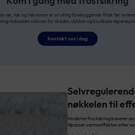
Kom i gang med frostsikring
av rør, tak og takrenner er et viktig forebyggende tiltak før vinter
sning reduseres risikoen for skader, ulykker og kostbare reparasjon
Kontakt oss i dag
Selvregulerend
nøkkelen til eff
Moderne frostsikring baserer s
tilpasser varmeeffekten etter 