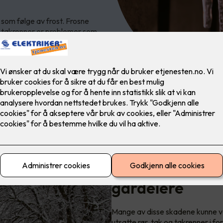
 som følge av frost. Frosne
te takrenner er problemer som
Frostsikring er 
gårdeiere
Mange av disse skadene kunne væ
utsatte rør, tak og takrenner i f