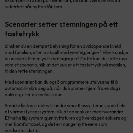
eksempel skru det på innimellom, det kan være en ekstra
sikkerhet når hytta står tom.
Scenarier setter stemningen på ett
tastetrykk
Ønsker du en dempet belysning for en avslappende kveld
med familien, eller kortspill med vennegjengen? Eller kanskje
du ønsker litt mer lys til matlagingen? Dette kan du sette opp
som et scenario, slik at det kun er ett tastetrykk på mobilen,
til den rette stemningen.
Med scenarier kan du også programmere utelysene til å
automatisk skru seg på, når du kommer hjem fra en dag i
bakken, eller en kveldsskitur.
Smarte lys kan kobles til andre smarthussystemer, som f.eks.
et varmestyringssystem, slik at de snakker med hverandre.
Et helhetlig system gjør hytteturen og hverdagen enklere og
mer komfortabel, og det er mange hytteeiere som
verdsetter dette.