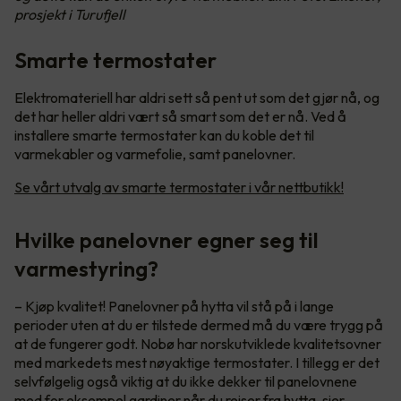
prosjekt i Turufjell
Smarte termostater
Elektromateriell har aldri sett så pent ut som det gjør nå, og
det har heller aldri vært så smart som det er nå. Ved å
installere smarte termostater kan du koble det til
varmekabler og varmefolie, samt panelovner.
Se vårt utvalg av smarte termostater i vår nettbutikk!
Hvilke panelovner egner seg til
varmestyring?
– Kjøp kvalitet! Panelovner på hytta vil stå på i lange
perioder uten at du er tilstede dermed må du være trygg på
at de fungerer godt. Nobø har norskutviklede kvalitetsovner
med markedets mest nøyaktige termostater. I tillegg er det
selvfølgelig også viktig at du ikke dekker til panelovnene
med for eksempel gardiner når du reiser fra hytta, sier