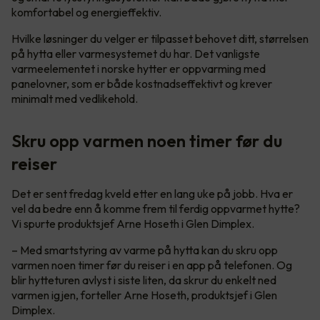
komfortabel og energieffektiv.
Hvilke løsninger du velger er tilpasset behovet ditt, størrelsen
på hytta eller varmesystemet du har. Det vanligste
varmeelementet i norske hytter er oppvarming med
panelovner, som er både kostnadseffektivt og krever
minimalt med vedlikehold.
Skru opp varmen noen timer før du
reiser
Det er sent fredag kveld etter en lang uke på jobb. Hva er
vel da bedre enn å komme frem til ferdig oppvarmet hytte?
Vi spurte produktsjef Arne Hoseth i Glen Dimplex.
– Med smartstyring av varme på hytta kan du skru opp
varmen noen timer før du reiser i en app på telefonen. Og
blir hytteturen avlyst i siste liten, da skrur du enkelt ned
varmen igjen, forteller Arne Hoseth, produktsjef i Glen
Dimplex.