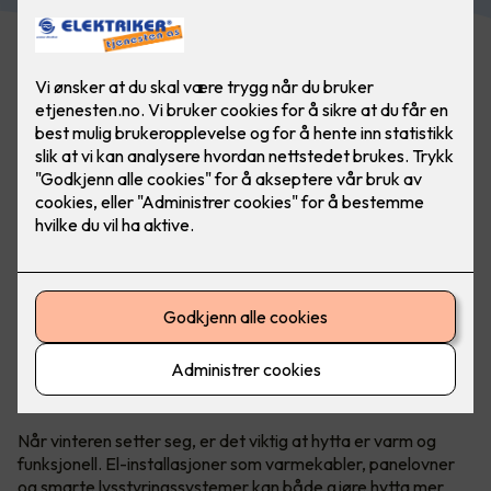
Det er sent fredag kveld etter en lang uke på jobb. Hva er
vel da bedre enn å komme frem til ferdig oppvarmet
hytte?
Økt komfort med riktig elektrisk
installasjon
Når vinteren setter seg, er det viktig at hytta er varm og
funksjonell. El-installasjoner som varmekabler, panelovner
og smarte lysstyringssystemer kan både gjøre hytta mer