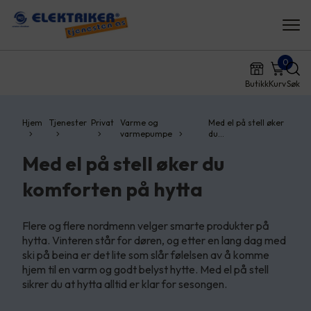
0
Butikk
Kurv
Søk
Hjem
Tjenester
Privat
Varme og
Med el på stell øker
varmepumpe
du…
Med el på stell øker du
komforten på hytta
Flere og flere nordmenn velger smarte produkter på
hytta. Vinteren står for døren, og etter en lang dag med
ski på beina er det lite som slår følelsen av å komme
hjem til en varm og godt belyst hytte. Med el på stell
sikrer du at hytta alltid er klar for sesongen.