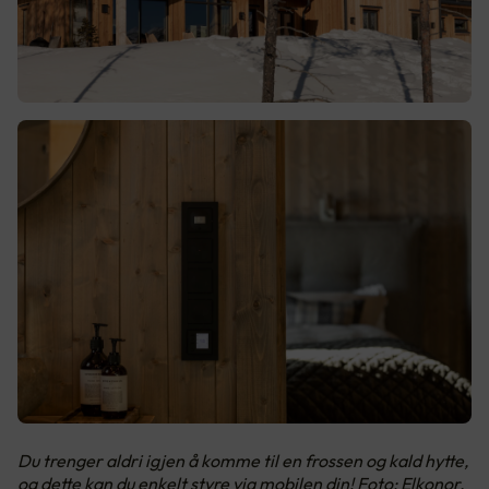
Du trenger aldri igjen å komme til en frossen og kald hytte,
og dette kan du enkelt styre via mobilen din! Foto: Elkonor,