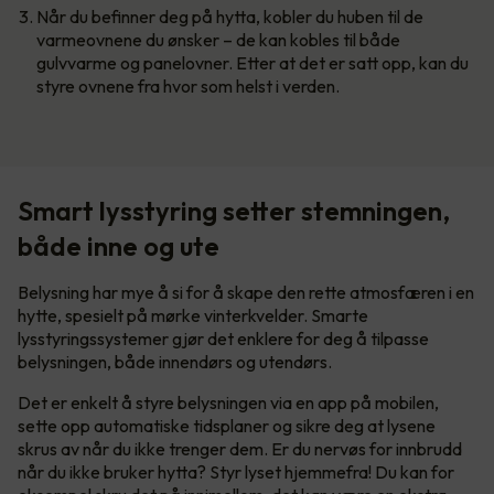
Når du befinner deg på hytta, kobler du huben til de
varmeovnene du ønsker – de kan kobles til både
gulvvarme og panelovner. Etter at det er satt opp, kan du
styre ovnene fra hvor som helst i verden.
Smart lysstyring setter stemningen,
både inne og ute
Belysning har mye å si for å skape den rette atmosfæren i en
hytte, spesielt på mørke vinterkvelder. Smarte
lysstyringssystemer gjør det enklere for deg å tilpasse
belysningen, både innendørs og utendørs.
Det er enkelt å styre belysningen via en app på mobilen,
sette opp automatiske tidsplaner og sikre deg at lysene
skrus av når du ikke trenger dem. Er du nervøs for innbrudd
når du ikke bruker hytta? Styr lyset hjemmefra! Du kan for