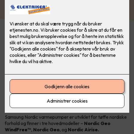
om vinteren og kjøling om sommeren!
Kommer i 3 forskjellige modeller
Samsung Nordic varmepumper er utviklet for tøffe nordiske
forhold og finner i tre hovedmodeller –
Nordic Geo
WindFree™
,
Nordic Geo
,
og
Nordic Airise.