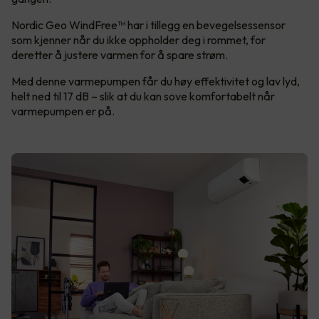
Nordic Geo WindFree™ har i tillegg en bevegelsessensor
som kjenner når du ikke oppholder deg i rommet, for
deretter å justere varmen for å spare strøm.
Med denne varmepumpen får du høy effektivitet og lav lyd,
helt ned til 17 dB – slik at du kan sove komfortabelt når
varmepumpen er på.