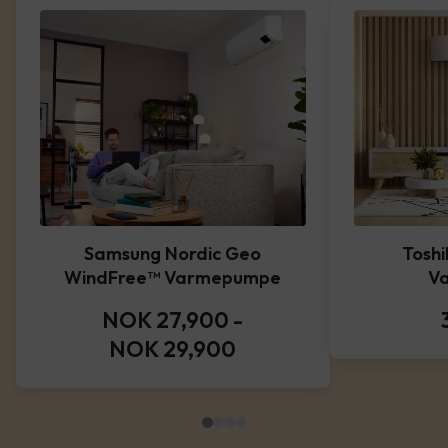
Samsung Nordic Geo
Toshi
WindFree™️ Varmepumpe
V
NOK 27,900
-
NOK 29,900