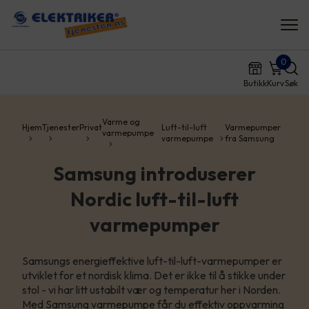
0
Butikk
Kurv
Søk
Varme og
Hjem
Tjenester
Privat
Luft-til-luft
Varmepumper
varmepumpe
varmepumpe
fra Samsung
Samsung introduserer
Nordic luft-til-luft
varmepumper
Samsungs energieffektive luft-til-luft-varmepumper er
utviklet for et nordisk klima. Det er ikke til å stikke under
stol - vi har litt ustabilt vær og temperatur her i Norden.
Med Samsung varmepumpe får du effektiv oppvarming