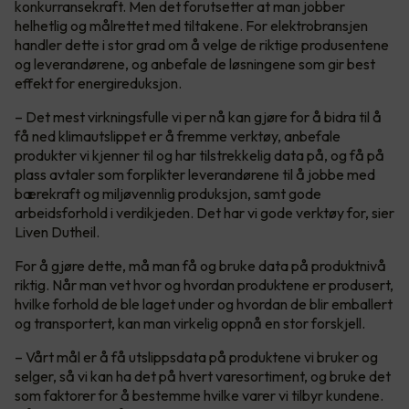
konkurransekraft. Men det forutsetter at man jobber
helhetlig og målrettet med tiltakene. For elektrobransjen
handler dette i stor grad om å velge de riktige produsentene
og leverandørene, og anbefale de løsningene som gir best
effekt for energireduksjon.
– Det mest virkningsfulle vi per nå kan gjøre for å bidra til å
få ned klimautslippet er å fremme verktøy, anbefale
produkter vi kjenner til og har tilstrekkelig data på, og få på
plass avtaler som forplikter leverandørene til å jobbe med
bærekraft og miljøvennlig produksjon, samt gode
arbeidsforhold i verdikjeden. Det har vi gode verktøy for, sier
Liven Dutheil.
For å gjøre dette, må man få og bruke data på produktnivå
riktig. Når man vet hvor og hvordan produktene er produsert,
hvilke forhold de ble laget under og hvordan de blir emballert
og transportert, kan man virkelig oppnå en stor forskjell.
– Vårt mål er å få utslippsdata på produktene vi bruker og
selger, så vi kan ha det på hvert varesortiment, og bruke det
som faktorer for å bestemme hvilke varer vi tilbyr kundene.