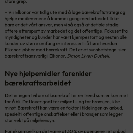
store grep.
– Vi i Elkonor var tidlig ute med å lage bærekraftstrategi og
hjelpe medlemmene å komme i gang med arbeidet. Ikke
bare er det vårt ansvar, men vi så også at det ble stadig
oftere etterspurt av markedet og det offentlige. Fokuset fra
myndigheter og kunder har vært kjempestort og nesten alle
kunder av større omfang er interessert i å høre hvordan
Elkonor jobber med bærekraft. Det er et sunnhetstegn, sier
bærekraftsansvarlig i Elkonor,
Simon Liven Dutheil.
Nye hjelpemidler forenkler
bærekraftsarbeidet
Det er ingen tvil om at bærekraft er en trend som er kommet
for å bli. Det lover godt for miljøet – og for bransjen, ikke
minst. Bærekraft kan være en faktor i tildelingen av anbud,
spesielt i offentlige anskaffelser eller i bransjer som legger
stor vekt på miljøhensyn.
For eksempel kan det være at 30 % av poengene i et anbud