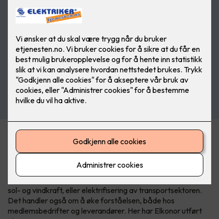
– Bærekraft er mer enn miljø og klima
Elektriske produkter og løsninger spiller en nøkkelrolle i
overgangen til et lavutslippssamfunn, enten det gjelder
energieffektive apparater, fornybar energiproduksjon som
sol- og vindkraft, eller elektrifisering av transportsektoren.
Det handler også om å øke forståelsen, både hos
medlemsbedrifter og leverandører. Her har Elkonor utført