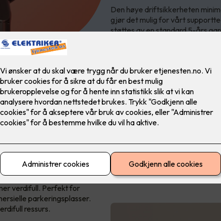
Den høye driftsikkerheten minimer
gjør det mulig for vårt supportte
støttes av en standard 5-års gar
 Pro er den profesjonelle
r verdifull. Perfekt for
mersielle parkeringsplasser.
erdifull ressurs.