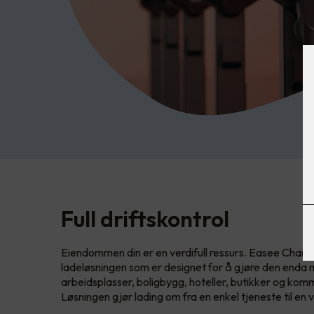
Full driftskontrol
Eiendommen din er en verdifull ressurs. Easee Charge
ladeløsningen som er designet for å gjøre den enda me
arbeidsplasser, boligbygg, hoteller, butikker og kom
Løsningen gjør lading om fra en enkel tjeneste til en v