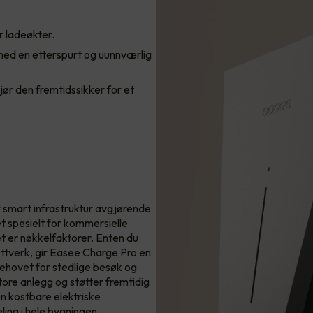
r ladeøkter.
 med en etterspurt og uunnværlig
ør den fremtidssikker for et
 smart infrastruktur avgjørende
t spesielt for kommersielle
et er nøkkelfaktorer. Enten du
nettverk, gir Easee Charge Pro en
behovet for stedlige besøk og
ore anlegg og støtter fremtidig
en kostbare elektriske
ling i hele bygningen.