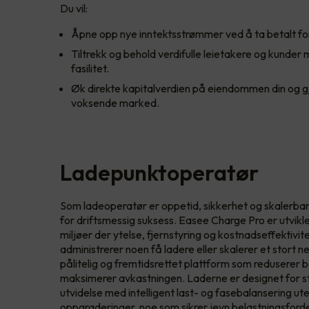
Du vil:
Åpne opp nye inntektsstrømmer ved å ta betalt fo
Tiltrekk og behold verdifulle leietakere og kunder
fasilitet.
Øk direkte kapitalverdien på eiendommen din og gj
voksende marked.
Ladepunktoperatør
Som ladeoperatør er oppetid, sikkerhet og skalerbar
for driftsmessig suksess. Easee Charge Pro er utvikle
miljøer der ytelse, fjernstyring og kostnadseffektivit
administrerer noen få ladere eller skalerer et stort 
pålitelig og fremtidsrettet plattform som reduserer 
maksimerer avkastningen. Laderne er designet for st
utvidelse med intelligent last- og fasebalansering ut
oppgraderinger, noe som sikrer jevn belastningsforde