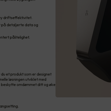
 driftseffektivitet.
 på detaljerte data og
tert pålitelighet.
 du et produkt som er designet
nelle løsningen utviklet med
r å beskytte omdømmet ditt og øke
gangsetting.