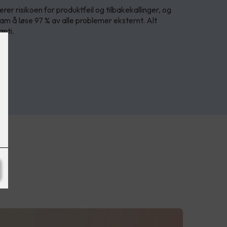
er risikoen for produktfeil og tilbakekallinger, og
am å løse 97 % av alle problemer eksternt. Alt
anti.