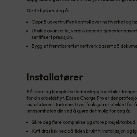
Dette hjelper deg å:
Oppnå uovertruffen kontroll over nettverket og høy
Utvikle avanserte, verdiskapende tjenester basert
sertifisert presisjon.
Bygg et fremtidsrettet nettverk basert på dokumen
Installatører
På store og komplekse ladeanlegg for elbiler trenger
for din arbeidsflyt. Easee Charge Pro er den profesjo
installatøren i tankene. Hver funksjon er utviklet fo
lønnsomheten din ved å gjøre det mulig for deg å:
Sikre deg flere komplekse og store prosjektanbud.
Kutt drastisk ned på tiden brukt til installasjon og i