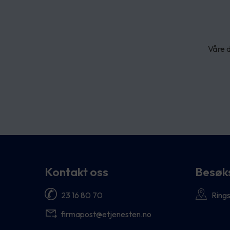
Våre d
Kontakt oss
Besøk
23 16 80 70
Rings
firmapost@etjenesten.no