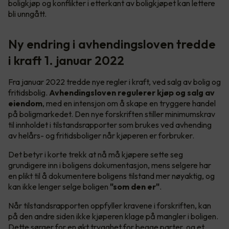
boligkjøp og konflikter i etterkant av boligkjøpet kan lettere
bli unngått.
Ny endring i avhendingsloven tredde
i kraft 1. januar 2022
Fra januar 2022 tredde nye regler i kraft, ved salg av bolig og
fritidsbolig.
Avhendingsloven regulerer kjøp og salg av
eiendom
, med en intensjon om å skape en tryggere handel
på boligmarkedet. Den nye forskriften stiller minimumskrav
til innholdet i tilstandsrapporter som brukes ved avhending
av helårs- og fritidsboliger når kjøperen er forbruker.
Det betyr i korte trekk at nå må kjøpere sette seg
grundigere inn i boligens dokumentasjon, mens selgere har
en plikt til å dokumentere boligens tilstand mer nøyaktig, og
kan ikke lenger selge boligen
"som den er"
.
Når tilstandsrapporten oppfyller kravene i forskriften, kan
på den andre siden ikke kjøperen klage på mangler i boligen.
Dette sørger for en økt trygghet for begge parter, og et