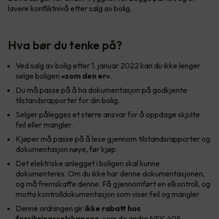
lavere konfliktnivå etter salg av bolig.
Hva bør du tenke på?
Ved salg av bolig etter 1. januar 2022 kan du ikke lenger
selge boligen
«som den er»
.
Du må passe på å ha dokumentasjon på godkjente
tilstandsrapporter for din bolig.
Selger pålegges et større ansvar for å oppdage skjulte
feil eller mangler.
Kjøper må passe på å lese gjennom tilstandsrapporter og
dokumentasjon nøye, før kjøp.
Det elektriske anlegget i boligen skal kunne
dokumenteres. Om du ikke har denne dokumentasjonen,
og må fremskaffe denne. Få gjennomført en elkontroll, og
motta kontrolldokumentasjon som viser feil og mangler.
Denne ordningen gir
ikke rabatt hos
forsikringsselskapene
, som de andre NEK 405