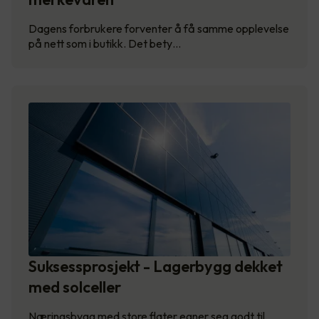
Dagens forbrukere forventer å få samme opplevelse
på nett som i butikk. Det bety…
Suksessprosjekt - Lagerbygg dekket
med solceller
Næringsbygg med store flater egner seg godt til