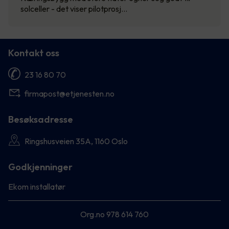
solceller - det viser pilotprosj…
Kontakt oss
23 16 80 70
firmapost@etjenesten.no
Besøksadresse
Ringshusveien 35A, 1160 Oslo
Godkjenninger
Ekom installatør
Org.no 978 614 760