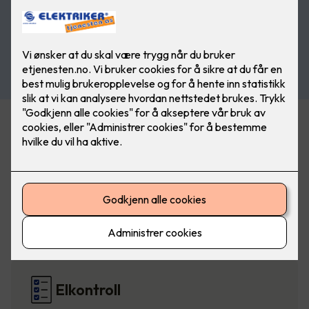
Belysning
Elbillading
Elkontroll